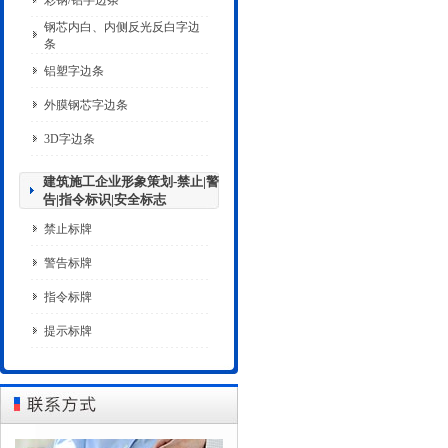
彩钢/铝字边条
钢芯内白、内侧反光反白字边
条
铝塑字边条
外膜钢芯字边条
3D字边条
建筑施工企业形象策划-禁止|警
告|指令标识|安全标志
禁止标牌
警告标牌
指令标牌
提示标牌