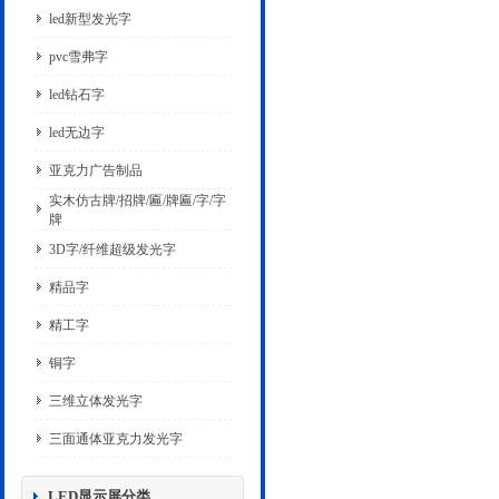
led新型发光字
pvc雪弗字
led钻石字
led无边字
亚克力广告制品
实木仿古牌/招牌/匾/牌匾/字/字
牌
3D字/纤维超级发光字
精品字
精工字
铜字
三维立体发光字
三面通体亚克力发光字
LED显示屏分类