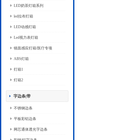
LED奶茶灯箱系列
led拉布灯箱
LED动感灯箱
Led视力表灯箱
镜面感应灯箱/医疗专项
ABS灯箱
灯箱1
灯箱2
字边条|带
不锈钢边条
平板彩铝边条
网芯通体透光字边条