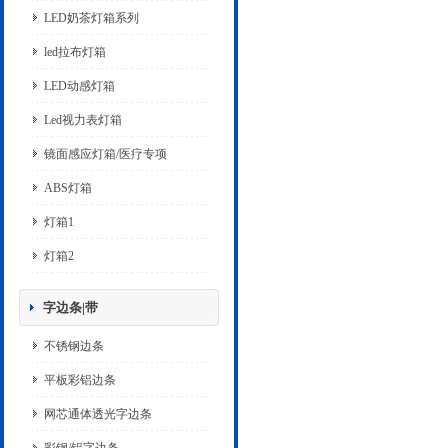
LED奶茶灯箱系列
led拉布灯箱
LED动感灯箱
Led视力表灯箱
镜面感应灯箱/医疗专项
ABS灯箱
灯箱1
灯箱2
字边条|带
不锈钢边条
平板彩铝边条
网芯通体透光字边条