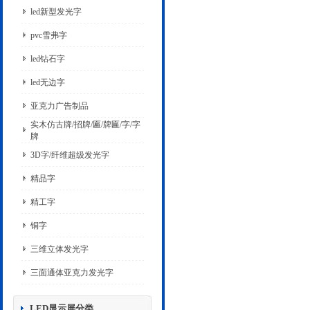
led新型发光字
pvc雪弗字
led钻石字
led无边字
亚克力广告制品
实木仿古牌/招牌/匾/牌匾/字/字
牌
3D字/纤维超级发光字
精品字
精工字
铜字
三维立体发光字
三面通体亚克力发光字
LED显示屏分类