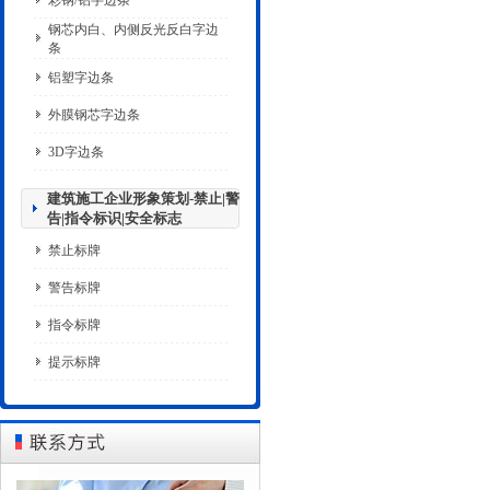
彩钢/铝字边条
钢芯内白、内侧反光反白字边
条
铝塑字边条
外膜钢芯字边条
3D字边条
建筑施工企业形象策划-禁止|警
告|指令标识|安全标志
禁止标牌
警告标牌
指令标牌
提示标牌