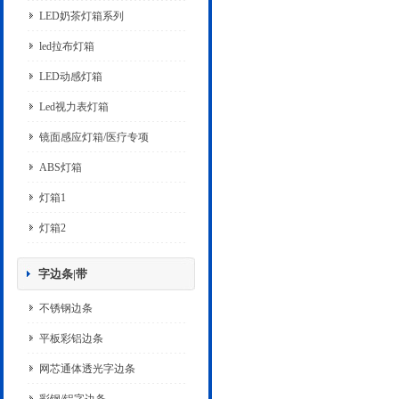
LED奶茶灯箱系列
led拉布灯箱
LED动感灯箱
Led视力表灯箱
镜面感应灯箱/医疗专项
ABS灯箱
灯箱1
灯箱2
字边条|带
不锈钢边条
平板彩铝边条
网芯通体透光字边条