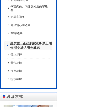
彩钢/铝字边条
钢芯内白、内侧反光反白字边
条
铝塑字边条
外膜钢芯字边条
3D字边条
建筑施工企业形象策划-禁止|警
告|指令标识|安全标志
禁止标牌
警告标牌
指令标牌
提示标牌