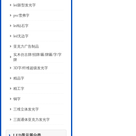
led新型发光字
pvc雪弗字
led钻石字
led无边字
亚克力广告制品
实木仿古牌/招牌/匾/牌匾/字/字
牌
3D字/纤维超级发光字
精品字
精工字
铜字
三维立体发光字
三面通体亚克力发光字
LED显示屏分类