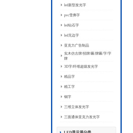
led新型发光字
pvc雪弗字
led钻石字
led无边字
亚克力广告制品
实木仿古牌/招牌/匾/牌匾/字/字
牌
3D字/纤维超级发光字
精品字
精工字
铜字
三维立体发光字
三面通体亚克力发光字
LED显示屏分类