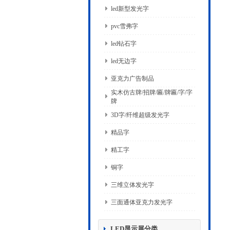
led新型发光字
pvc雪弗字
led钻石字
led无边字
亚克力广告制品
实木仿古牌/招牌/匾/牌匾/字/字
牌
3D字/纤维超级发光字
精品字
精工字
铜字
三维立体发光字
三面通体亚克力发光字
LED显示屏分类