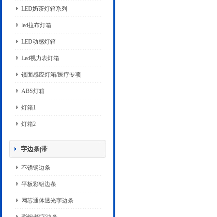
LED奶茶灯箱系列
led拉布灯箱
LED动感灯箱
Led视力表灯箱
镜面感应灯箱/医疗专项
ABS灯箱
灯箱1
灯箱2
字边条|带
不锈钢边条
平板彩铝边条
网芯通体透光字边条