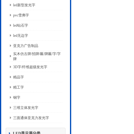
led新型发光字
pvc雪弗字
led钻石字
led无边字
亚克力广告制品
实木仿古牌/招牌/匾/牌匾/字/字
牌
3D字/纤维超级发光字
精品字
精工字
铜字
三维立体发光字
三面通体亚克力发光字
LED显示屏分类