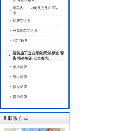
彩钢/铝字边条
钢芯内白、内侧反光反白字边
条
铝塑字边条
外膜钢芯字边条
3D字边条
建筑施工企业形象策划-禁止|警
告|指令标识|安全标志
禁止标牌
警告标牌
指令标牌
提示标牌