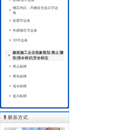
彩钢/铝字边条
钢芯内白、内侧反光反白字边
条
铝塑字边条
外膜钢芯字边条
3D字边条
建筑施工企业形象策划-禁止|警
告|指令标识|安全标志
禁止标牌
警告标牌
指令标牌
提示标牌