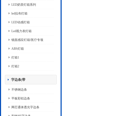
LED奶茶灯箱系列
led拉布灯箱
LED动感灯箱
Led视力表灯箱
镜面感应灯箱/医疗专项
ABS灯箱
灯箱1
灯箱2
字边条|带
不锈钢边条
平板彩铝边条
网芯通体透光字边条