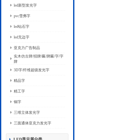
led新型发光字
pvc雪弗字
led钻石字
led无边字
亚克力广告制品
实木仿古牌/招牌/匾/牌匾/字/字
牌
3D字/纤维超级发光字
精品字
精工字
铜字
三维立体发光字
三面通体亚克力发光字
LED显示屏分类