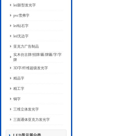
led新型发光字
pvc雪弗字
led钻石字
led无边字
亚克力广告制品
实木仿古牌/招牌/匾/牌匾/字/字
牌
3D字/纤维超级发光字
精品字
精工字
铜字
三维立体发光字
三面通体亚克力发光字
LED显示屏分类