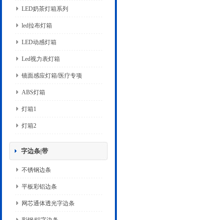
LED奶茶灯箱系列
led拉布灯箱
LED动感灯箱
Led视力表灯箱
镜面感应灯箱/医疗专项
ABS灯箱
灯箱1
灯箱2
字边条|带
不锈钢边条
平板彩铝边条
网芯通体透光字边条