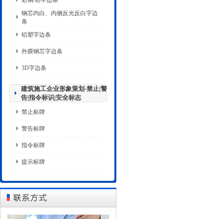
彩钢/铝字边条
钢芯内白、内侧反光反白字边
条
铝塑字边条
外膜钢芯字边条
3D字边条
建筑施工企业形象策划-禁止|警
告|指令标识|安全标志
禁止标牌
警告标牌
指令标牌
提示标牌