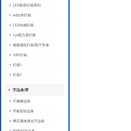
LED奶茶灯箱系列
led拉布灯箱
LED动感灯箱
Led视力表灯箱
镜面感应灯箱/医疗专项
ABS灯箱
灯箱1
灯箱2
字边条|带
不锈钢边条
平板彩铝边条
网芯通体透光字边条