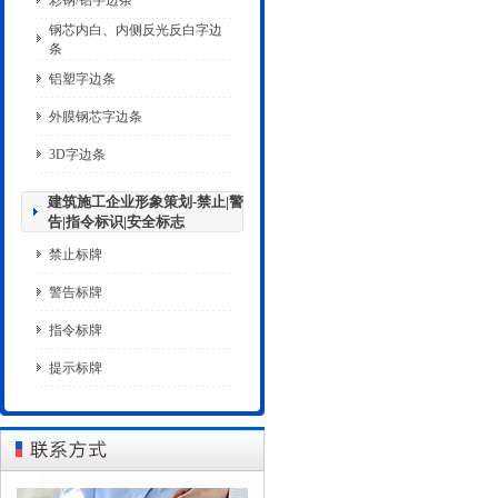
彩钢/铝字边条
钢芯内白、内侧反光反白字边
条
铝塑字边条
外膜钢芯字边条
3D字边条
建筑施工企业形象策划-禁止|警
告|指令标识|安全标志
禁止标牌
警告标牌
指令标牌
提示标牌