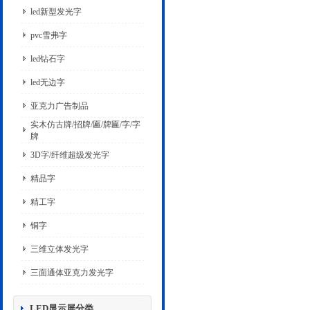
led新型发光字
pvc雪弗字
led钻石字
led无边字
亚克力广告制品
实木仿古牌/招牌/匾/牌匾/字/字
牌
3D字/纤维超级发光字
精品字
精工字
铜字
三维立体发光字
三面通体亚克力发光字
LED显示屏分类