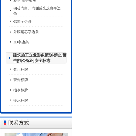
彩钢/铝字边条
钢芯内白、内侧反光反白字边
条
铝塑字边条
外膜钢芯字边条
3D字边条
建筑施工企业形象策划-禁止|警
告|指令标识|安全标志
禁止标牌
警告标牌
指令标牌
提示标牌