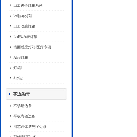
LED奶茶灯箱系列
led拉布灯箱
LED动感灯箱
Led视力表灯箱
镜面感应灯箱/医疗专项
ABS灯箱
灯箱1
灯箱2
字边条|带
不锈钢边条
平板彩铝边条
网芯通体透光字边条