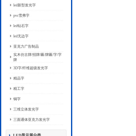
led新型发光字
pvc雪弗字
led钻石字
led无边字
亚克力广告制品
实木仿古牌/招牌/匾/牌匾/字/字
牌
3D字/纤维超级发光字
精品字
精工字
铜字
三维立体发光字
三面通体亚克力发光字
LED显示屏分类