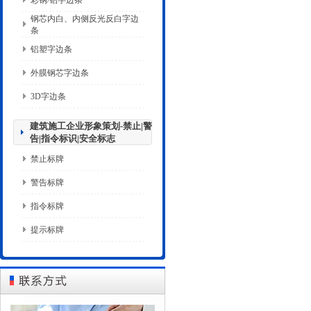
彩钢/铝字边条
钢芯内白、内侧反光反白字边
条
铝塑字边条
外膜钢芯字边条
3D字边条
建筑施工企业形象策划-禁止|警
告|指令标识|安全标志
禁止标牌
警告标牌
指令标牌
提示标牌