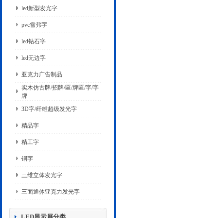
led新型发光字
pvc雪弗字
led钻石字
led无边字
亚克力广告制品
实木仿古牌/招牌/匾/牌匾/字/字
牌
3D字/纤维超级发光字
精品字
精工字
铜字
三维立体发光字
三面通体亚克力发光字
LED显示屏分类