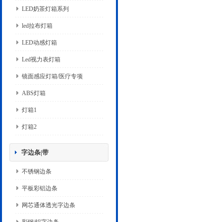
LED奶茶灯箱系列
led拉布灯箱
LED动感灯箱
Led视力表灯箱
镜面感应灯箱/医疗专项
ABS灯箱
灯箱1
灯箱2
字边条|带
不锈钢边条
平板彩铝边条
网芯通体透光字边条