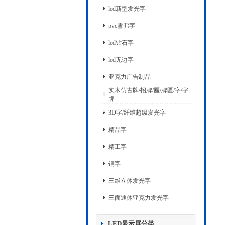
led新型发光字
pvc雪弗字
led钻石字
led无边字
亚克力广告制品
实木仿古牌/招牌/匾/牌匾/字/字
牌
3D字/纤维超级发光字
精品字
精工字
铜字
三维立体发光字
三面通体亚克力发光字
LED显示屏分类