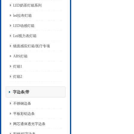
LED奶茶灯箱系列
led拉布灯箱
LED动感灯箱
Led视力表灯箱
镜面感应灯箱/医疗专项
ABS灯箱
灯箱1
灯箱2
字边条|带
不锈钢边条
平板彩铝边条
网芯通体透光字边条