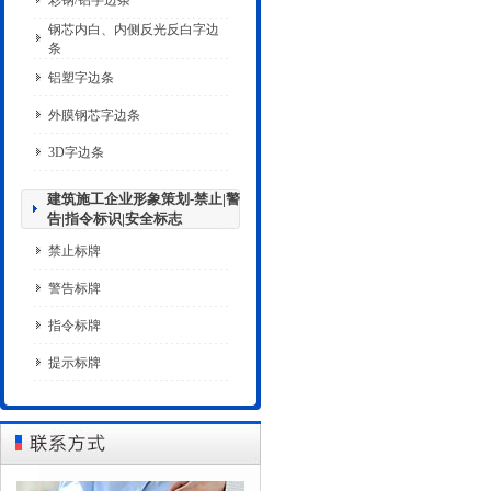
彩钢/铝字边条
钢芯内白、内侧反光反白字边
条
铝塑字边条
外膜钢芯字边条
3D字边条
建筑施工企业形象策划-禁止|警
告|指令标识|安全标志
禁止标牌
警告标牌
指令标牌
提示标牌