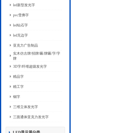
led新型发光字
pvc雪弗字
led钻石字
led无边字
亚克力广告制品
实木仿古牌/招牌/匾/牌匾/字/字
牌
3D字/纤维超级发光字
精品字
精工字
铜字
三维立体发光字
三面通体亚克力发光字
LED显示屏分类